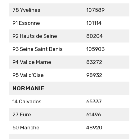
78 Yvelines
107589
91 Essonne
101114
92 Hauts de Seine
80204
93 Seine Saint Denis
105903
94 Val de Marne
83272
95 Val d'Oise
98932
NORMANIE
14 Calvados
65337
27 Eure
61496
50 Manche
48920