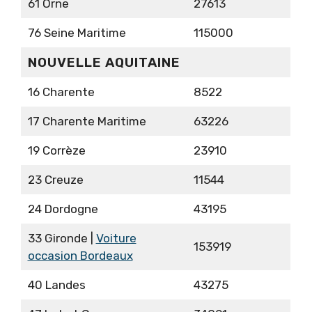
61 Orne
27613
76 Seine Maritime
115000
NOUVELLE AQUITAINE
16 Charente
8522
17 Charente Maritime
63226
19 Corrèze
23910
23 Creuze
11544
24 Dordogne
43195
33 Gironde |
Voiture
153919
occasion Bordeaux
40 Landes
43275