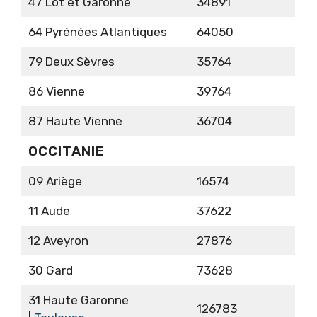
47 Lot et Garonne
34891
64 Pyrénées Atlantiques
64050
79 Deux Sèvres
35764
86 Vienne
39764
87 Haute Vienne
36704
OCCITANIE
09 Ariège
16574
11 Aude
37622
12 Aveyron
27876
30 Gard
73628
31 Haute Garonne
126783