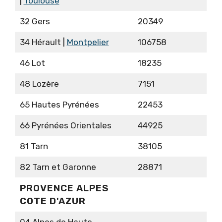
|
Toulouse
32 Gers
20349
34 Hérault |
Montpelier
106758
46 Lot
18235
48 Lozère
7151
65 Hautes Pyrénées
22453
66 Pyrénées Orientales
44925
81 Tarn
38105
82 Tarn et Garonne
28871
PROVENCE ALPES
COTE D'AZUR