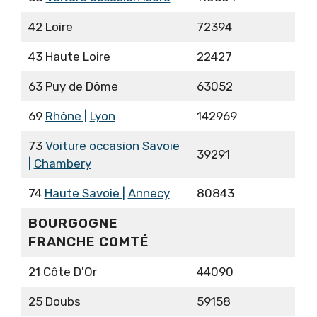
42 Loire
72394
43 Haute Loire
22427
63 Puy de Dôme
63052
69
Rhône |
Lyon
142969
73
Voiture occasion Savoie
39291
|
Chambery
74
Haute Savoie |
Annecy
80843
BOURGOGNE
FRANCHE COMTÉ
21 Côte D'Or
44090
25 Doubs
59158