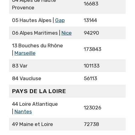
04 Alpes de Haute
16683
Provence
05 Hautes Alpes |
Gap
13144
06 Alpes Maritimes |
Nice
94290
13 Bouches du Rhône
173843
|
Marseille
83 Var
101133
84 Vaucluse
56113
PAYS DE LA LOIRE
44 Loire Atlantique
123026
|
Nantes
49 Maine et Loire
72738