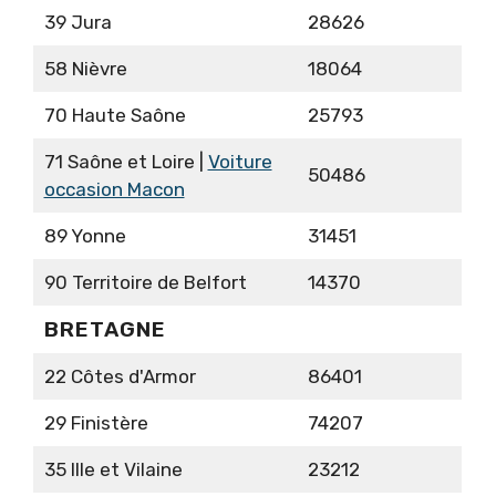
39 Jura
28626
58 Nièvre
18064
70 Haute Saône
25793
71 Saône et Loire |
Voiture
50486
occasion Macon
89 Yonne
31451
90 Territoire de Belfort
14370
BRETAGNE
22 Côtes d'Armor
86401
29 Finistère
74207
35 Ille et Vilaine
23212