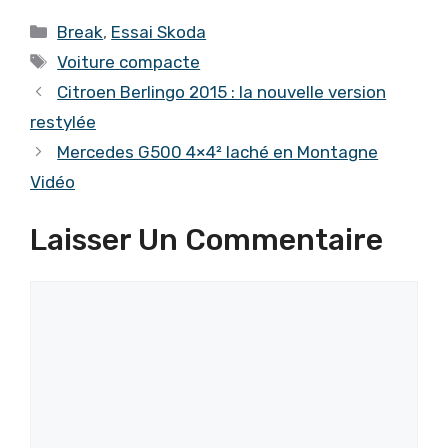
Catégories
Break
,
Essai Skoda
Étiquettes
Voiture compacte
Citroen Berlingo 2015 : la nouvelle version
restylée
Mercedes G500 4×4² laché en Montagne
Vidéo
Laisser Un Commentaire
Commentaire