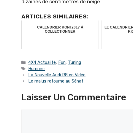
dizaines de centimètres de neige.
ARTICLES SIMILAIRES:
CALENDRIER KONI 2017 À
LE CALENDRIER
COLLECTIONNER
RI
Catégories
4X4 Actualité
,
Fun
,
Tuning
Étiquettes
Hummer
La Nouvelle Audi R8 en Vidéo
Le malus retourne au Sénat
Laisser Un Commentaire
Commentaire