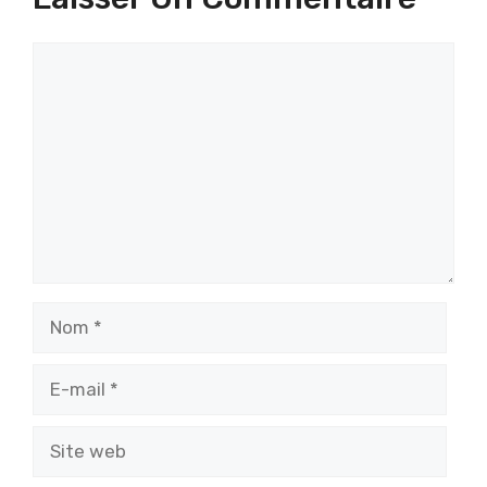
Commentaire
Nom
E-
mail
Site
web