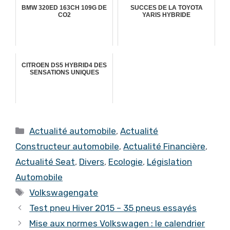
BMW 320ED 163CH 109G DE
SUCCES DE LA TOYOTA
CO2
YARIS HYBRIDE
CITROEN DS5 HYBRID4 DES
SENSATIONS UNIQUES
Catégories
Actualité automobile
,
Actualité
Constructeur automobile
,
Actualité Financière
,
Actualité Seat
,
Divers
,
Ecologie
,
Législation
Automobile
Étiquettes
Volkswagengate
Test pneu Hiver 2015 – 35 pneus essayés
Mise aux normes Volkswagen : le calendrier