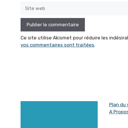
Site
web
Ce site utilise Akismet pour réduire les indésira
vos commentaires sont traitées
.
Plan du 
A Propo