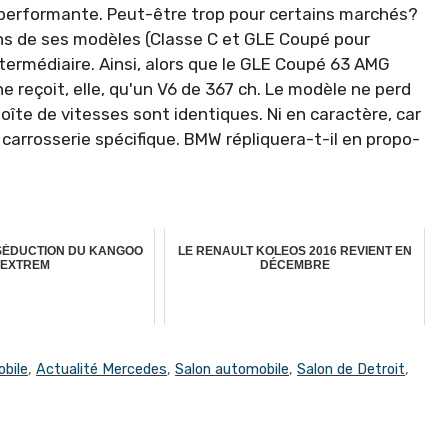
 perfor­mante. Peut-être trop pour certains mar­chés?
ins de ses modèles (Classe C et GLE Coupé pour
termédiaire. Ainsi, alors que le GLE Coupé 63 AMG
e reçoit, elle, qu'un V6 de 367 ch. Le modèle ne perd
boîte de vitesses sont identiques. Ni en caractère, car
arrosserie spé­cifique. BMW répliquera-t-il en propo­
 SÉDUCTION DU KANGOO
LE RENAULT KOLEOS 2016 REVIENT EN
EXTREM
DÉCEMBRE
bile
,
Actualité Mercedes
,
Salon automobile
,
Salon de Detroit
,