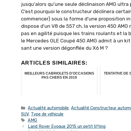
jusqu'alors qu'une seule déclinaison AMG ultra
C'est pourquoi le constructeur déclinera certa
commen­cer) sous la forme d'une proposition in­
dispose d'un V8 de 557 ch, la version 450 AMG n
pas en agilité puisque les trains roulants et la 
le Mercedes GLE Coupé 450 AMG admit à un kit c
sant une version dégonflée du X6 M ?
ARTICLES SIMILAIRES:
MEILLEURS CABRIOLETS D'OCCASIONS
TENTATIVE DE
PAS CHERS EN 2019
Catégories
Actualité automobile
,
Actualité Constructeur automo
SUV
,
Type de véhicule
Étiquettes
AMG
Land Rover Evoque 2015 un petit lifting