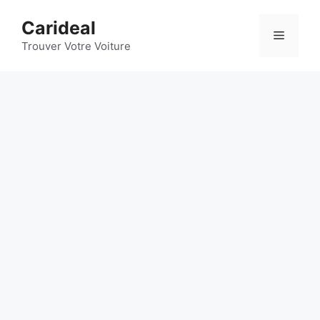
Aller
Carideal
au
Menu
contenu
Trouver Votre Voiture