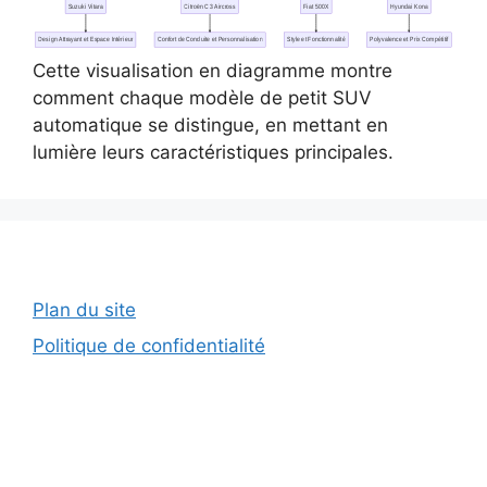
Suzuki Vitara
Citroën C3 Aircross
Fiat 500X
Hyundai Kona
Design Attrayant et Espace Intérieur
Confort de Conduite et Personnalisation
Style et Fonctionnalité
Polyvalence et Prix Compétitif
Cette visualisation en diagramme montre
comment chaque modèle de petit SUV
automatique se distingue, en mettant en
lumière leurs caractéristiques principales.
Plan du site
Politique de confidentialité