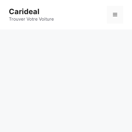
Aller
Carideal
au
Menu
contenu
Trouver Votre Voiture