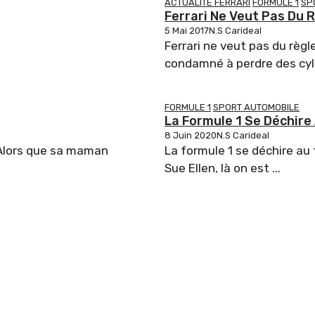
ACTUALITÉ FERRARI
FORMULE 1
SP
Ferrari Ne Veut Pas Du 
5 Mai 2017
N.S Carideal
Ferrari ne veut pas du règ
condamné à perdre des cylin
FORMULE 1
SPORT AUTOMOBILE
La Formule 1 Se Déchire
8 Juin 2020
N.S Carideal
 Alors que sa maman
La formule 1 se déchire au 
Sue Ellen, là on est ...