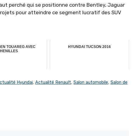
haut perché qui se positionne contre Bentley, Jaguar
rojets pour atteindre ce segment lucratif des SUV
EN TOUAREG AVEC
HYUNDAI TUCSON 2016
HENILLES
ctualité Hyundai
,
Actualité Renault
,
Salon automobile
,
Salon de