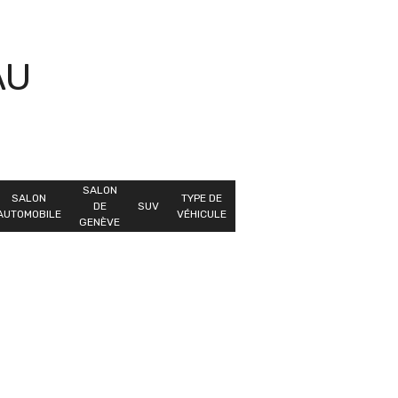
AU
E
SALON
SALON
TYPE DE
DE
SUV
AUTOMOBILE
VÉHICULE
GENÈVE