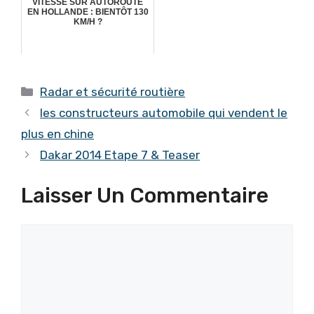
VITESSE SUR AUTOROUTE
EN HOLLANDE : BIENTÔT 130
KM/H ?
Catégories
Radar et sécurité routière
les constructeurs automobile qui vendent le
plus en chine
Dakar 2014 Etape 7 & Teaser
Laisser Un Commentaire
Commentaire