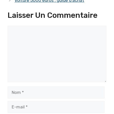
Voiture 5000 euros : guide d’achat
Laisser Un Commentaire
Commentaire
Nom
E-
mail