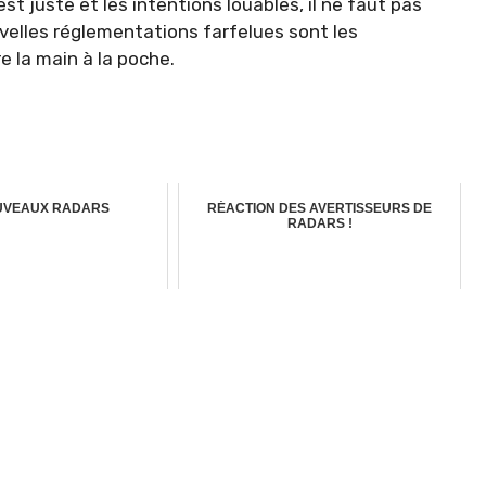
 est juste et les intentions louables, il ne faut pas
uvelles réglementations farfelues sont les
e la main à la poche.
UVEAUX RADARS
RÉACTION DES AVERTISSEURS DE
RADARS !