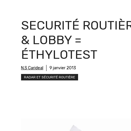
SECURITÉ ROUTIÈ
& LOBBY =
ÉTHYLOTEST
N.S Carideal
9 janvier 2013
RADAR ET SÉCURITÉ ROUTIÈRE