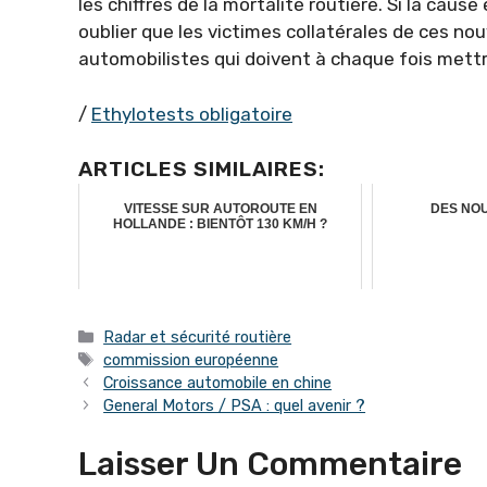
les chiffres de la mortalité routière. Si la cause
oublier que les victimes collatérales de ces no
automobilistes qui doivent à chaque fois mettr
/
Ethylotests obligatoire
ARTICLES SIMILAIRES:
VITESSE SUR AUTOROUTE EN
DES NO
HOLLANDE : BIENTÔT 130 KM/H ?
Catégories
Radar et sécurité routière
Étiquettes
commission européenne
Croissance automobile en chine
General Motors / PSA : quel avenir ?
Laisser Un Commentaire