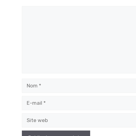
Commentaire
Nom
E-
mail
Site
web