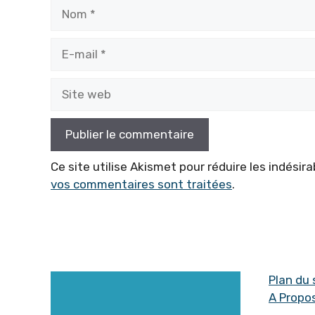
Nom
E-
mail
Site
web
Ce site utilise Akismet pour réduire les indésira
vos commentaires sont traitées
.
Plan du 
A Propo