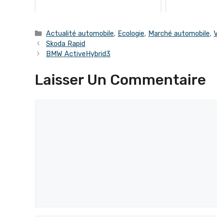
Catégories
Actualité automobile
,
Ecologie
,
Marché automobile
,
V
Skoda Rapid
BMW ActiveHybrid3
Laisser Un Commentaire
Commentaire