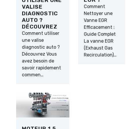
UTILISER UNE
VALISE
Comment
DIAGNOSTIC
Nettoyer une
AUTO ?
Vanne EGR
DÉCOUVREZ
Efficacement :
Comment utiliser
Guide Complet
une valise
La vanne EGR
diagnostic auto ?
(Exhaust Gas
Découvrez Vous
Recirculation)…
avez besoin de
savoir rapidement
commen…
MOTEUR 1.5