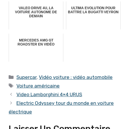
VALEO DRIVE 4U, LA
ULTIMA EVOLUTION POUR
VOITURE AUTONOME DE
BATTRE LA BUGATTI VEYRON
DEMAIN
MERCEDES AMG GT
ROADSTER EN VIDÉO
Catégories
Supercar
,
Vidéo voiture : vidéo automobile
Étiquettes
Voiture américaine
Video Lamborghini 4×4 URUS
Electric Odyssey tour du monde en voiture
électrique
Laisser Un Commentaire