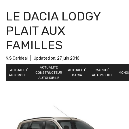
LE DACIA LODGY
PLAIT AUX
FAMILLES
N.S Carideal
Updated on:
27 juin 2016
ACTUALITÉ
ACTUALITÉ
ACTUALITÉ
MARCHÉ
CONSTRUCTEUR
MONO
AUTOMOBILE
DACIA
AUTOMOBILE
AUTOMOBILE