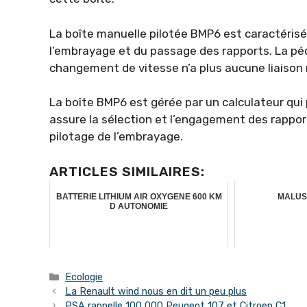
La boîte manuelle pilotée BMP6 est caractérisé
l’embrayage et du passage des rapports. La péd
changement de vitesse n’a plus aucune liaison 
La boîte BMP6 est gérée par un calculateur qui p
assure la sélection et l’engagement des rapport
pilotage de l’embrayage.
ARTICLES SIMILAIRES:
BATTERIE LITHIUM AIR OXYGENE 600 KM
MALUS 
D AUTONOMIE
Catégories
Ecologie
La Renault wind nous en dit un peu plus
PSA rappelle 100 000 Peugeot 107 et Citroen C1