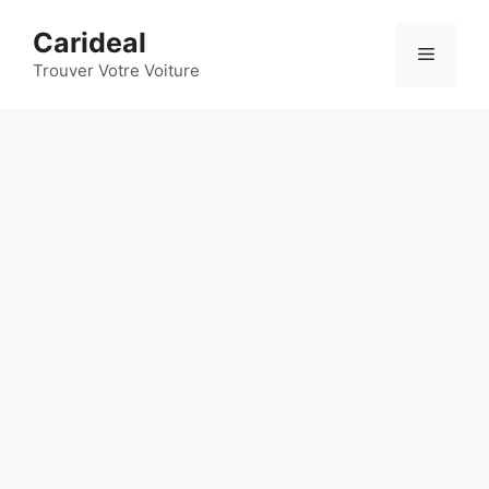
Aller
Carideal
au
Menu
contenu
Trouver Votre Voiture