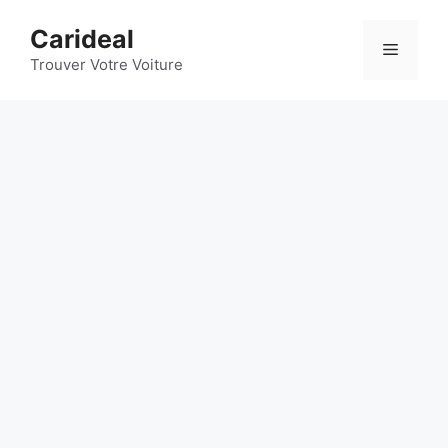
Aller
Carideal
au
Menu
contenu
Trouver Votre Voiture