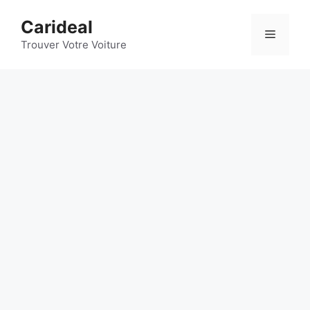
Aller
Carideal
au
Menu
contenu
Trouver Votre Voiture