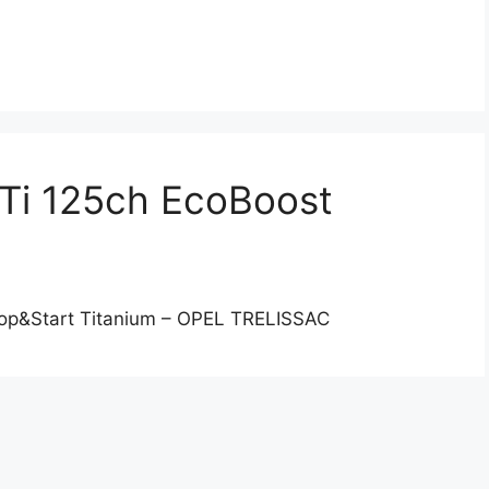
Ti 125ch EcoBoost
op&Start Titanium – OPEL TRELISSAC