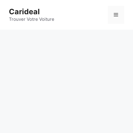
Aller
Carideal
au
Menu
contenu
Trouver Votre Voiture