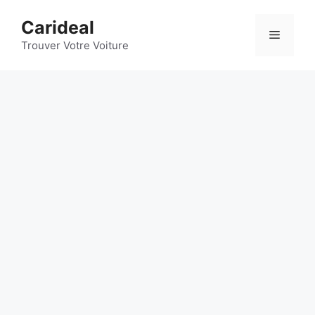
Aller
Carideal
au
Menu
contenu
Trouver Votre Voiture