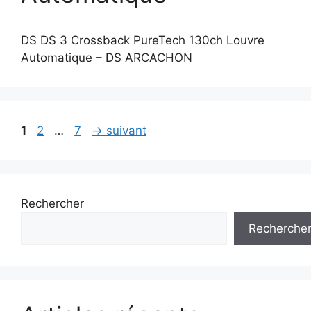
DS DS 3 Crossback PureTech 130ch Louvre
Automatique – DS ARCACHON
Page
Page
Page
1
2
…
7
→
suivant
Rechercher
Recherche