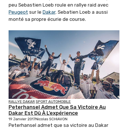
peu Sebastien Loeb roule en rallye raid avec
Peugeot
sur le
Dakar
. Sebatien Loeb a aussi
monté sa propre écurie de course.
RALLYE DAKAR
SPORT AUTOMOBILE
Peterhansel Admet Que Sa Victoire Au
Dakar Est Dû À L’expérience
19 Janvier 2017
Nicolas SCHIAVON
Peterhansel admet que sa victoire au Dakar