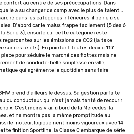
nt le confort au centre de ses préoccupations. Dans
quelle a su changer de camp avec le plus de talent...
arché dans les catégories inférieures, il peine à se
iales. D'abord car le malus frappe facilement (5 des 6
la Série 3), ensuite car cette catégorie reste
s regardantes sur les émissions de CO2 (la taxe
ée sur ces rejets). En pointant toutes deux à
117
 place pour séduire le marché des flottes mais ne
­ment de conduite: belle sou­plesse en ville,
ma­tique qui agrémente le quoti­dien sans faire
 BMW prend d'ailleurs le dessus. Sa gestion parfaite
au du conducteur, qui n'est jamais tenté de recourir
oix. C'est moins vrai, à bord de la Mer­cedes: la
gimes, et ne montre pas la même promptitude au
ssi le moteur, logi­quement moins vigoureux avec 14
ette fini­tion Sportline, la Classe C embarque de série