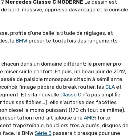
t ?
Mercedes Classe C MODERNE
Le dessin est
he de bord, massive, oppresse davantage et la console
se, profite d'une belle latitude de réglages, et
des, la
BMW
présente toutefois des rangements
t chacun dans un domaine diffé­rent: le premier pro­
miser sur le confort. Et puis, un beau jour de 2012,
as­sée de paisible monospace cita­din à sémillante
coincé l'image pépère du break routier, les
CLA
et
eg­ment. Et si la nouvelle
Classe C
n'a pas amplifié
r tous ses fidèles...), elle s'autorise des facéties
son diesel le moins puissant (170 ch tout de même),
a pré­sentation rendrait jalouse une
AMG
: forte
ment trapézoïdale, boucliers très ajourés, disques de
En face, la BMW
Série 3
passerait presque pour une