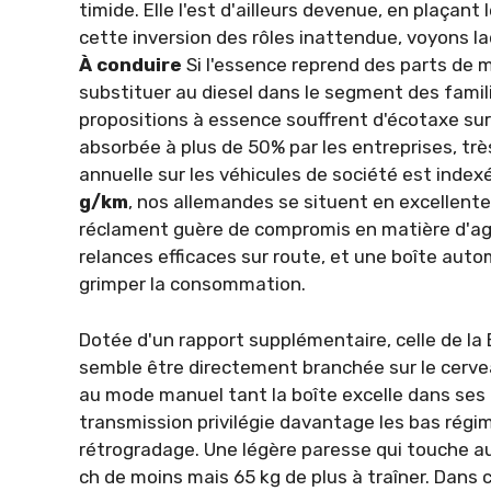
timide. Elle l'est d'ailleurs deve­nue, en plaça
cette inversion des rôles inattendue, voyons la
À conduire
Si l'essence reprend des parts de m
substi­tuer au diesel dans le segment des famil
propositions à essence souf­frent d'écotaxe sur 
absorbée à plus de 50% par les entreprises, trè
annuelle sur les véhicules de société est index
g/km
, nos allemandes se situent en excellente
réclament guère de compromis en matière d'agré
relances efficaces sur route, et une boîte auto
grimper la consommation.
Dotée d'un rapport supplé­mentaire, celle de la
semble être directement branchée sur le cer­ve
au mode manuel tant la boîte excelle dans ses ch
transmission privilé­gie davantage les bas ré
rétrogradage. Une légère paresse qui touche au
ch de moins mais 65 kg de plus à traîner. Dans c