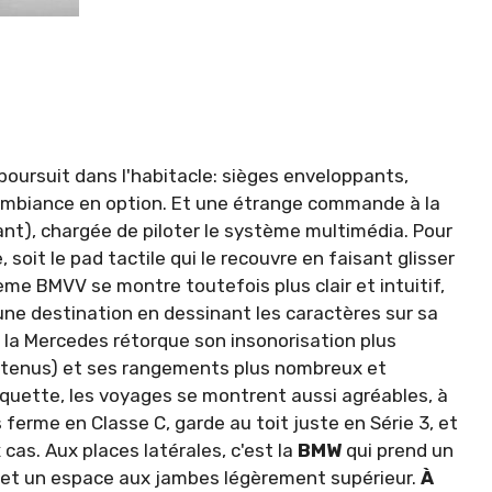
poursuit dans l'habi­tacle: sièges enveloppants,
'ambiance en option. Et une étrange com­mande à la
olant), chargée de piloter le système multimédia. Pour
e, soit le pad tactile qui le recouvre en faisant glisser
ème BMVV se montre toutefois plus clair et intuitif,
ne destination en dessinant les caractères sur sa
, la Mercedes rétorque son insonorisation plus
contenus) et ses rangements plus nombreux et
anquette, les voyages se montrent aussi agréables, à
s ferme en Classe C, garde au toit juste en Série 3, et
as. Aux places latérales, c'est la
BMW
qui prend un
e et un espace aux jambes légèrement supérieur.
À