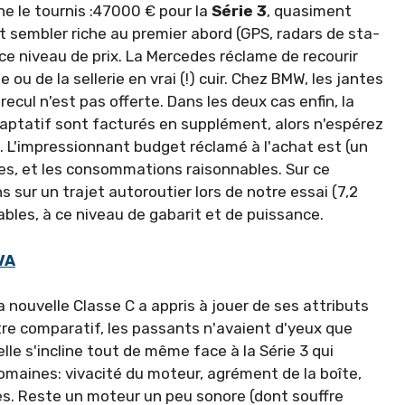
ne le tournis :47000 € pour la
Série 3
, quasiment
eut sembler riche au pre­mier abord (GPS, radars de sta­
 ce niveau de prix. La Mercedes réclame de recourir
u de la sellerie en vrai (!) cuir. Chez BMW, les jantes
recul n'est pas offerte. Dans les deux cas enfin, la
daptatif sont factu­rés en supplément, alors n'es­pérez
. L'impres­sionnant budget réclamé à l'achat est (un
les, et les consommations raisonnables. Sur ce
 sur un trajet autoroutier lors de notre essai (7,2
bles, à ce niveau de gabarit et de puissance.
VA
nouvelle Classe C a appris à jouer de ses attributs
tre comparatif, les passants n'avaient d'yeux que
elle s'incline tout de même face à la Série 3 qui
maines: vivacité du moteur, agrément de la boîte,
s. Reste un moteur un peu sonore (dont souffre