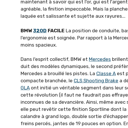
maintenant à savoir qui est l'or, gui est l'argen
agréable, la finition impeccable. Mais la planc
laquée est salissante et sujette aux rayures...
BMW
320D
FACILE
La position de conduite, bas
l'ergonomie est soignée. Par rapport à la Merce
moins spacieux.
Dans l'esprit collectif, BMW et
Mercedes
brillen
duit des modèles dynamiques, le second préfère 
Mercedes a brouillé les pistes. La
Classe A
est p
compacte branchée, le
CLS Shooting Brake
a dé
GLA
ont initié un véri­table segment dans leur s
cette révo­lution (il faut ne faudrait pas effraye
incon­nues de sa devancière. Ainsi, même avec 
elle peut revêtir cette finition Sportline dont l
calandre à grand logo, double sortie d'échappe­
freins percés, jantes de 19 pouces en option. 