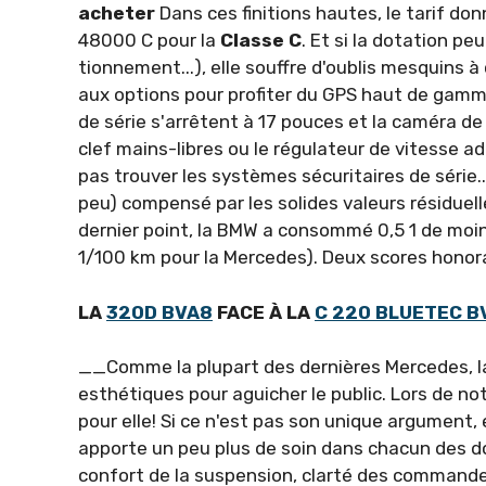
acheter
Dans ces finitions hautes, le tarif don
48000 C pour la
Classe C
. Et si la dota­tion p
tionnement...), elle souffre d'oublis mesquins à
aux options pour profiter du GPS haut de gamme o
de série s'arrêtent à 17 pouces et la caméra de 
clef mains-libres ou le régulateur de vitesse a
pas trouver les systèmes sécuritaires de série..
peu) compensé par les solides valeurs rési­duel
dernier point, la BMW a consommé 0,5 1 de moins
1/100 km pour la Mer­cedes). Deux scores honora
LA
320D BVA8
FACE À LA
C 220 BLUETEC B
__Comme la plupart des dernières Mercedes, la 
esthétiques pour aguicher le public. Lors de no
pour elle! Si ce n'est pas son unique argument, 
apporte un peu plus de soin dans chacun des do
confort de la suspension, clarté des commande